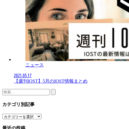
ニュース
2021.05.17
【週刊IOST】5月のIOST情報まとめ
検
索:
カテゴリ別記事
カ
テ
最近の投稿
ゴ