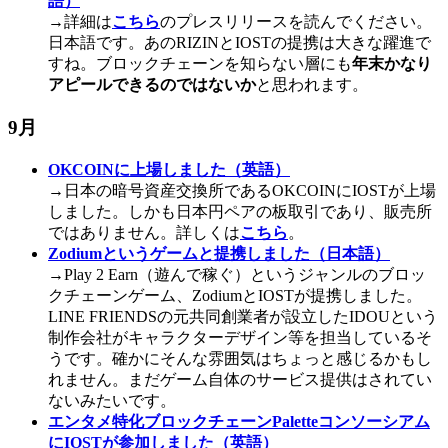
語）
→詳細は
こちら
のプレスリリースを読んでください。
日本語です。あのRIZINとIOSTの提携は大きな躍進で
すね。ブロックチェーンを知らない層にも
年末かなり
アピールできるのではないか
と思われます。
9月
OKCOINに上場しました（英語）
→日本の暗号資産交換所であるOKCOINにIOSTが上場
しました。しかも日本円ペアの板取引であり、販売所
ではありません。詳しくは
こちら
。
Zodiumというゲームと提携しました（日本語）
→Play 2 Earn（遊んで稼ぐ）というジャンルのブロッ
クチェーンゲーム、ZodiumとIOSTが提携しました。
LINE FRIENDSの元共同創業者が設立したIDOUという
制作会社がキャラクターデザイン等を担当しているそ
うです。確かにそんな雰囲気はちょっと感じるかもし
れません。まだゲーム自体のサービス提供はされてい
ないみたいです。
エンタメ特化ブロックチェーンPaletteコンソーシアム
にIOSTが参加しました（英語）