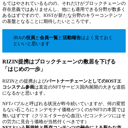
もてはやされているものの、それだけがブロックチェーンの
存在意義ではありませんし、他にも適用できる分野が数多く
あるはずですので、IOSTが新たな分野のキラーコンテンツ
の基盤となることに期待したいところです。
JBAの
役員
と
会員一覧
と
活動報告
はよく見ておく
といいと思います
RIZIN提携はブロックチェーンの敷居を下げる
「はじめの一歩」
RIZINとの提携および
パートナーチェーンとしてのIOSTエ
コシステム参画
は直近のNFTサービス国内展開の大きな道筋
になるかと思います。
NFTバブルと呼ばれる状況が昨今続いていますが、何の変哲
もない石ころにトンデモナイ価格がつくのがNFTの本質では
無いはずです（クリエイターが心血注いだコンテンツにはそ
の労力に見合う価格が当然付くべきです）
NFTという新規性と既存コンテンツの融合による新たな市