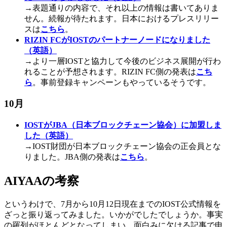
→表題通りの内容で、それ以上の情報は書いてありま
せん。続報が待たれます。日本におけるプレスリリー
スは
こちら
。
RIZIN FCがIOSTのパートナーノードになりました
（英語）
→より一層IOSTと協力して今後のビジネス展開が行わ
れることが予想されます。RIZIN FC側の発表は
こち
ら
。事前登録キャンペーンもやっているそうです。
10月
IOSTがJBA（日本ブロックチェーン協会）に加盟しま
した（英語）
→IOST財団が日本ブロックチェーン協会の正会員とな
りました。JBA側の発表は
こちら
。
AIYAAの考察
というわけで、7月から10月12日現在までのIOST公式情報を
ざっと振り返ってみました。いかがでしたでしょうか。事実
の羅列がほとんどとなってしまい、面白みに欠ける記事で申