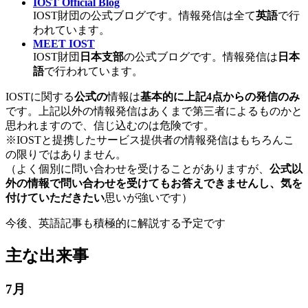
IOST Official Blog
IOST財団の公式ブログです。情報発信は全て
英語
で行
われています。
MEET IOST
IOST財団
日本支部
の公式ブログです。情報発信は
日本
語
で行われています。
IOSTに関する
公式の
情報は
基本的に上記4点からの発信のみ
です。上記以外の情報発信はあくまで第三者によるものかと
思われますので、信じ込むのは危険です。
※IOSTと提携したサービス提供者の情報発信はもちろんこ
の限りではありません。
（よく個別に問い合わせを受けることがありますが、
公式以
外の情報で問い合わせを受けてもお答えできませんし、気を
付けていただきたい
思いが強いです）
今後、英語記事も積極的に解説する予定です
主な出来事
7月