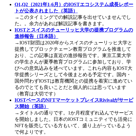
Q1,Q2（2021年1-6月）のIOSTエコシステム成長レポー
トが公表されました（英語）
→このタイミングでの解説記事を出せていませんでし
た。。余力があれば解説記事を書きます。
IOSTとスイスのチューリッヒ大学の提携プログラムの
進捗報告（日本語）
→IOST財団は2020年からスイスのチューリッヒ大学と
提携してブロックチェーン教育プログラムを推進して
おり、この記事は直近の進捗報告です。東京工業大学
の学生さんが夏季教育プログラムに参加しており、学
びへの意気込みを述べています。これら内容もIOST大
学提携シリーズとして今後まとめる予定です。国内・
国外問わずIOSTは教育機関との提携を着実に進めてい
るのでとても良いことだと個人的には思っています
（教育は大切です）
IOSTベースのNFTマーケットプレイスRivivalがサービ
ス開始（英語）
→タイトルの通りです。1か月程度ずれ込んでサービス
を開始しました。日本のIOSTコミュニティでも活発に
NFTを販売している方もいて、盛り上がっているよう
で何よりです。