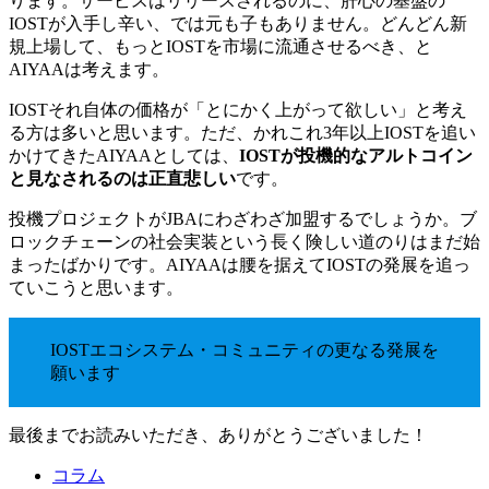
ります。サービスはリリースされるのに、肝心の基盤の
IOSTが入手し辛い、では元も子もありません。どんどん新
規上場して、もっとIOSTを市場に流通させるべき、と
AIYAAは考えます。
IOSTそれ自体の価格が「とにかく上がって欲しい」と考え
る方は多いと思います。ただ、かれこれ3年以上IOSTを追い
かけてきたAIYAAとしては、
IOSTが投機的なアルトコイン
と見なされるのは正直悲しい
です。
投機プロジェクトがJBAにわざわざ加盟するでしょうか。ブ
ロックチェーンの社会実装という長く険しい道のりはまだ始
まったばかりです。AIYAAは腰を据えてIOSTの発展を追っ
ていこうと思います。
IOSTエコシステム・コミュニティの更なる発展を
願います
最後までお読みいただき、ありがとうございました！
コラム